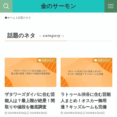
金のサーモン
ホーム
話題のネタ
話題のネタ
– category –
話題のネタ
話題のネタ
ザタワーズダイバに住む芸
ラトゥール渋谷に住む芸能
能人は？最上階が絶景！間
人まとめ！オスカー御用
取りや値段を徹底調査
達？キッズルームも完備
2025年8月30日
2025年9月9日
2025年6月30日
2026年4月20日