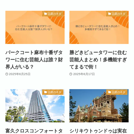
話題のネタ
話題のネタ
パークコート麻布十番ザタ
勝どきビュータワーに住む
ワーに住む芸能人は誰？財
芸能人まとめ！多機能すぎ
界人がいる？
てまるで街！
2025年6月25日
2025年6月17日
話題のネタ
話題のネタ
富久クロスコンフォートタ
シリキウトゥンドゥは実在