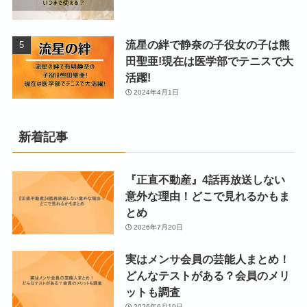
流星の絆で静奈の子役女の子は熊
田聖亜!現在は医学部でテニスで大
活躍!
2024年4月1日
新着記事
『正直不動産』4話再放送しない
意外な理由！どこで見れるかもま
とめ
2026年7月20日
実はメンサ会員の芸能人まとめ！
どんなテストがある？会員のメリ
ットも調査
2026年6月19日