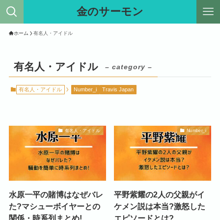
金のサーモン
ホーム
有名人・アイドル
有名人・アイドル
– category –
有名人・アイドル
Number_i
Travis Japan
有名人・アイドル
Number_i
水原一平の賭博はなぜバレ
平野紫耀の2人の父親がイ
た?マシューボイヤーとの
ケメン説は本当?激怒した
関係・時系列まとめ!
エピソードとは?