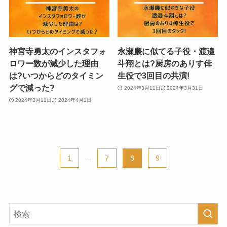
神宮寺勇太のインスタフォ
永瀬廉に似てる子役・渡邉
ロワー数が減少した理由
斗翔とは?厨房のありす倖
は?いつからどのタイミン
生役で3回目の共演!
グで減った?
2024年3月11日
2024年3月31日
2024年3月11日
2024年4月1日
1
...
7
8
9