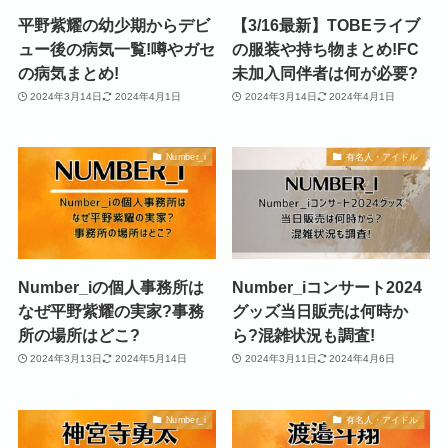
平野紫耀の幼少期からデビ
【3/16最新】TOBEライブ
ュー後の病気一覧!噂やガセ
の服装や持ち物まとめ!FC
の病気まとめ!
未加入同伴者は何が必要?
2024年3月14日
2024年4月1日
2024年3月14日
2024年4月1日
Number_i
有名人・アイドル
Number_iの個人事務所は
Number_iコンサート2024
なぜ平野紫耀の実家?事務
グッズ当日販売は何時か
所の場所はどこ?
ら?混雑状況も調査!
2024年3月13日
2024年5月14日
2024年3月11日
2024年4月6日
Number_i
有名人・アイドル