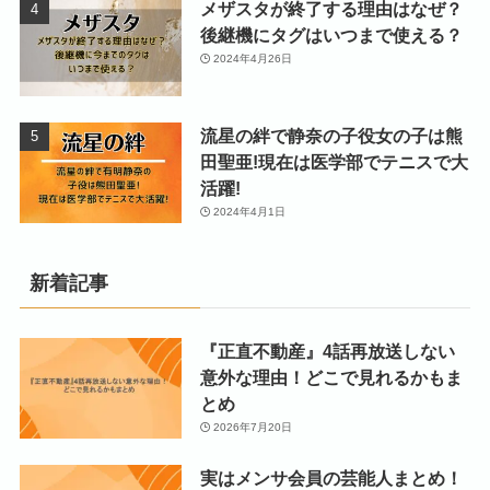
メザスタが終了する理由はなぜ？
後継機にタグはいつまで使える？
2024年4月26日
流星の絆で静奈の子役女の子は熊
田聖亜!現在は医学部でテニスで大
活躍!
2024年4月1日
新着記事
『正直不動産』4話再放送しない
意外な理由！どこで見れるかもま
とめ
2026年7月20日
実はメンサ会員の芸能人まとめ！