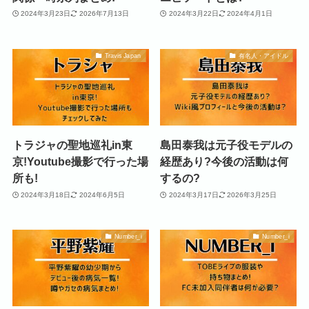
2024年3月23日
2026年7月13日
2024年3月22日
2024年4月1日
Travis Japan
有名人・アイドル
トラジャの聖地巡礼in東
島田泰我は元子役モデルの
京!Youtube撮影で行った場
経歴あり?今後の活動は何
所も!
するの?
2024年3月18日
2024年6月5日
2024年3月17日
2026年3月25日
Number_i
Number_i