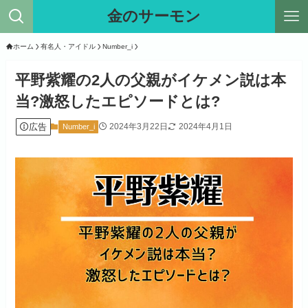
金のサーモン
ホーム
有名人・アイドル
Number_i
平野紫耀の2人の父親がイケメン説は本
当?激怒したエピソードとは?
広告
2024年3月22日
2024年4月1日
Number_i