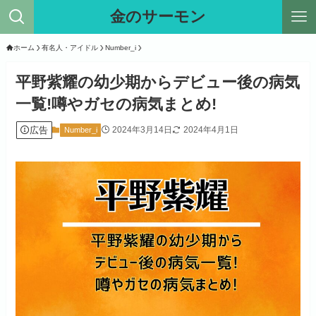
金のサーモン
ホーム
有名人・アイドル
Number_i
平野紫耀の幼少期からデビュー後の病気
一覧!噂やガセの病気まとめ!
広告
2024年3月14日
2024年4月1日
Number_i