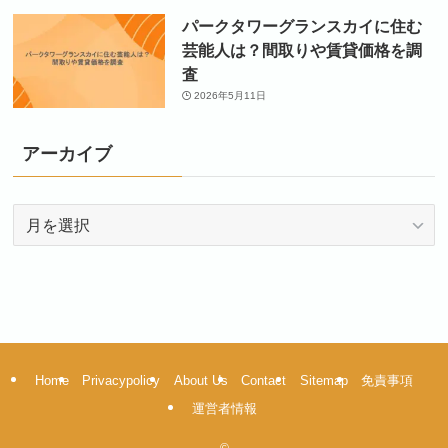
パークタワーグランスカイに住む
芸能人は？間取りや賃貸価格を調
査
2026年5月11日
アーカイブ
ア
ー
カ
イ
ブ
Home
Privacypolicy
About Us
Contact
Sitemap
免責事項
運営者情報
©