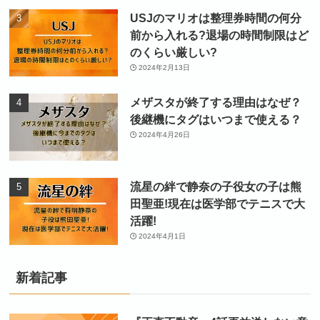
USJのマリオは整理券時間の何分
前から入れる?退場の時間制限はど
のくらい厳しい?
2024年2月13日
メザスタが終了する理由はなぜ？
後継機にタグはいつまで使える？
2024年4月26日
流星の絆で静奈の子役女の子は熊
田聖亜!現在は医学部でテニスで大
活躍!
2024年4月1日
新着記事