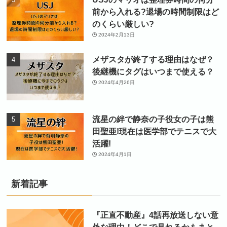
前から入れる?退場の時間制限はど
のくらい厳しい?
2024年2月13日
メザスタが終了する理由はなぜ？
後継機にタグはいつまで使える？
2024年4月26日
流星の絆で静奈の子役女の子は熊
田聖亜!現在は医学部でテニスで大
活躍!
2024年4月1日
新着記事
『正直不動産』4話再放送しない意