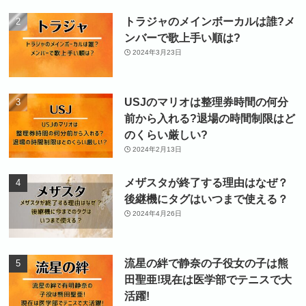
トラジャのメインボーカルは誰?メ
ンバーで歌上手い順は?
2024年3月23日
USJのマリオは整理券時間の何分
前から入れる?退場の時間制限はど
のくらい厳しい?
2024年2月13日
メザスタが終了する理由はなぜ？
後継機にタグはいつまで使える？
2024年4月26日
流星の絆で静奈の子役女の子は熊
田聖亜!現在は医学部でテニスで大
活躍!