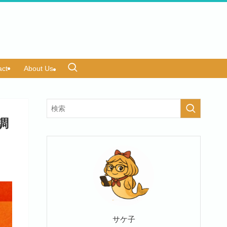
act
About Us
調
サケ子