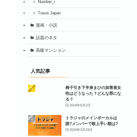
Number_i
Travis Japan
漫画・小説
話題のネタ
高級マンション
人気記事
椅子引き下半身まひの加害者女
性はどうなった？どんな罪にな
る？
2024年5月1日
トラジャのメインボーカルは
誰?メンバーで歌上手い順は?
2024年3月23日