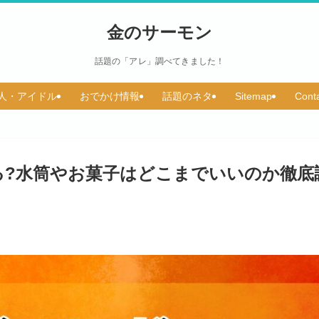
金のサーモン
話題の「アレ」調べてきました！
人・アイドル
おでかけ情報
話題のネタ
Sitemap
Cont
る?水筒やお菓子はどこまでいいのか徹底