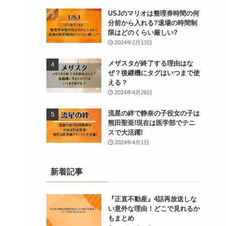
USJのマリオは整理券時間の何
分前から入れる?退場の時間制
限はどのくらい厳しい?
2024年2月13日
メザスタが終了する理由はな
ぜ？後継機にタグはいつまで使
える？
2024年4月26日
流星の絆で静奈の子役女の子は
熊田聖亜!現在は医学部でテニ
スで大活躍!
2024年4月1日
新着記事
『正直不動産』4話再放送しな
い意外な理由！どこで見れるか
もまとめ