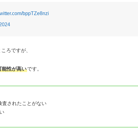
twitter.com/bppTZe8nzi
 2024
ところですが、
可能性が高い
です。
検査されたことがない
い