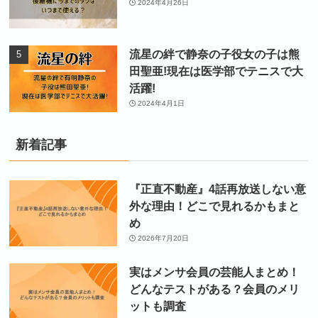
2024年4月26日
流星の絆で静奈の子役女の子は熊
田聖亜!現在は医学部でテニスで大
活躍!
2024年4月1日
新着記事
『正直不動産』4話再放送しない意
外な理由！どこで見れるかもまと
め
2026年7月20日
実はメンサ会員の芸能人まとめ！
どんなテストがある？会員のメリ
ットも調査