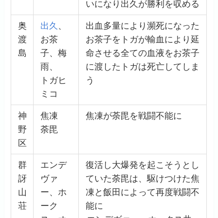
いになり出久が勝利を収める
奥
出久
、
出血多量により瀕死になった
渡
お茶
お茶子をトガが輸血により延
島
子、梅
命させる全ての血液をお茶子
雨、
に渡したトガは死亡してしま
トガヒ
う
ミコ
神
焦凍
焦凍が荼毘を戦闘不能に
野
荼毘
区
群
エンデ
復活し大爆発を起こそうとし
訝
ヴァ
ていた荼毘は、駆けつけた焦
山
ー、ホ
凍と飯田によって再度戦闘不
荘
ーク
能に