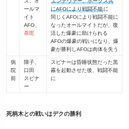
ス、オ
エンデヴァー、ホークス共
ールマ
にAFOにより戦闘不能
に
イト
同じくAFOにより戦闘不能に
AFO、
なったオールマイトだが、復
荼毘
活した爆豪に助けられる
AFOの爆豪の戦いになり、爆
豪が勝利しAFOは肉体を失う
病
障子、
スピナーは昏睡状態だった黒
院
口田
霧を起動させた後、戦闘不能
前
スピナ
に
ー
死柄木との戦いはデクの勝利