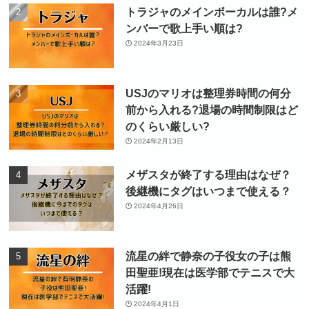
トラジャのメインボーカルは誰?メ
ンバーで歌上手い順は?
2024年3月23日
USJのマリオは整理券時間の何分
前から入れる?退場の時間制限はど
のくらい厳しい?
2024年2月13日
メザスタが終了する理由はなぜ？
後継機にタグはいつまで使える？
2024年4月26日
流星の絆で静奈の子役女の子は熊
田聖亜!現在は医学部でテニスで大
活躍!
2024年4月1日