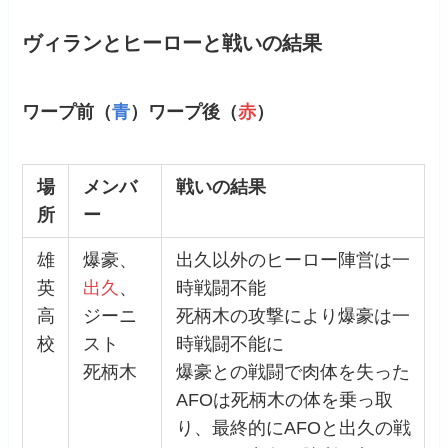
ヴィランとヒーローと戦いの結果
ワープ前（
青
）ワープ後（
赤
）
場
メンバ
戦いの結果
所
ー
雄
爆豪、
出久以外のヒーロー陣営は一
英
出久
、
時戦闘不能
高
ジーニ
死柄木の攻撃により爆豪は一
校
スト
時戦闘不能に
死柄木
爆豪との戦闘で肉体を失った
AFOは死柄木の体を乗っ取
り、最終的にAFOと出久の戦