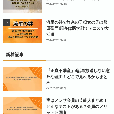
2024年4月26日
流星の絆で静奈の子役女の子は熊
田聖亜!現在は医学部でテニスで大
活躍!
2024年4月1日
新着記事
『正直不動産』4話再放送しない意
外な理由！どこで見れるかもまと
め
2026年7月20日
実はメンサ会員の芸能人まとめ！
どんなテストがある？会員のメリ
ットも調査