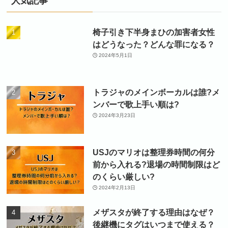
人気記事
椅子引き下半身まひの加害者女性
はどうなった？どんな罪になる？
2024年5月1日
トラジャのメインボーカルは誰?メ
ンバーで歌上手い順は?
2024年3月23日
USJのマリオは整理券時間の何分
前から入れる?退場の時間制限はど
のくらい厳しい?
2024年2月13日
メザスタが終了する理由はなぜ？
後継機にタグはいつまで使える？