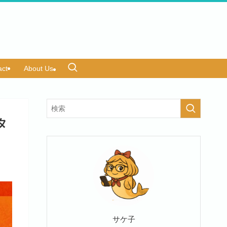
act
About Us
タ
サケ子