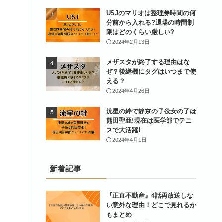
USJのマリオは整理券時間の何
分前から入れる?退場の時間制
限はどのくらい厳しい?
2024年2月13日
メザスタが終了する理由はな
ぜ？後継機にタグはいつまで使
える？
2024年4月26日
流星の絆で静奈の子役女の子は
熊田聖亜!現在は医学部でテニ
スで大活躍!
2024年4月1日
新着記事
『正直不動産』4話再放送しな
い意外な理由！どこで見れるか
もまとめ