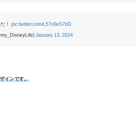
港だ！
pic.twitter.com/L57v0eS7bD
my_DisneyLife)
January 13, 2024
ザインです。
、