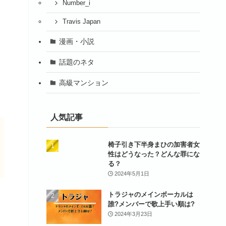
Number_i
Travis Japan
漫画・小説
話題のネタ
高級マンション
人気記事
椅子引き下半身まひの加害者女
性はどうなった？どんな罪にな
る？
2024年5月1日
トラジャのメインボーカルは
誰?メンバーで歌上手い順は?
2024年3月23日