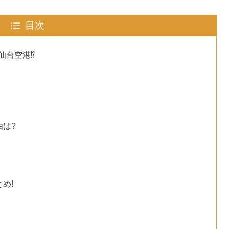
目次
台空港⁉︎
由は?
め!