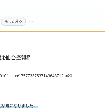
もっと見る
仙台空港⁉︎
bahu910/status/1757733753714364871?s=20
と話題になりました。