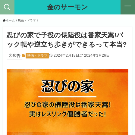
金のサーモン
ホーム
映画・ドラマ
忍びの家で子役の俵陸役は番家天嵩!バ
ック転や逆立ち歩きができるって本当?
広告
2024年2月18日
2024年3月26日
映画・ドラマ