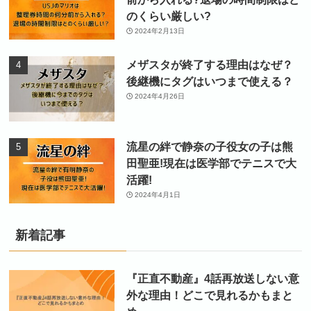
のくらい厳しい?
2024年2月13日
メザスタが終了する理由はなぜ？
後継機にタグはいつまで使える？
2024年4月26日
流星の絆で静奈の子役女の子は熊
田聖亜!現在は医学部でテニスで大
活躍!
2024年4月1日
新着記事
『正直不動産』4話再放送しない意
外な理由！どこで見れるかもまと