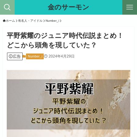
金のサーモン
ホーム
有名人・アイドル
Number_i
平野紫耀のジュニア時代伝説まとめ！
どこから頭角を現していた？
広告
2024年4月29日
Number_i