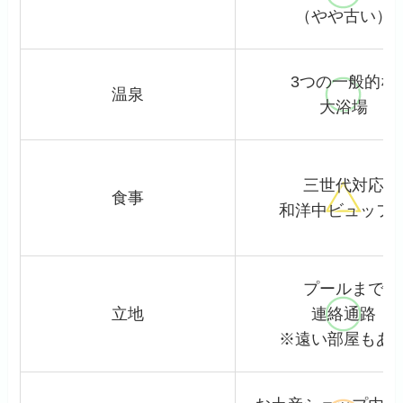
（やや古い）
3つの一般的な
温泉
大浴場
三世代対応
食事
和洋中ビュッフ
プールまで
立地
連絡通路
※遠い部屋もあ