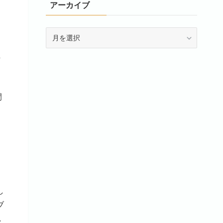
アーカイブ
ア
ー
カ
ま
イ
ブ
間
し
ブ
し