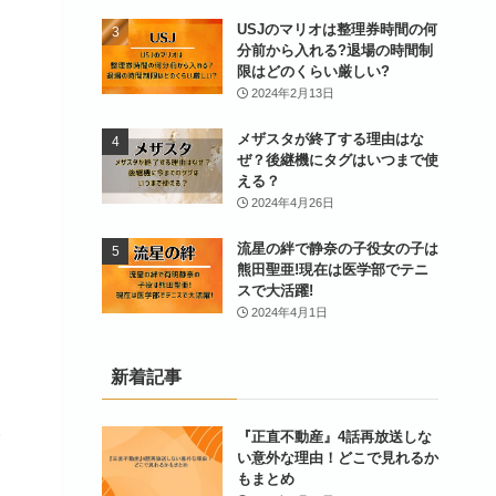
USJのマリオは整理券時間の何
分前から入れる?退場の時間制
限はどのくらい厳しい?
2024年2月13日
メザスタが終了する理由はな
ぜ？後継機にタグはいつまで使
える？
2024年4月26日
流星の絆で静奈の子役女の子は
熊田聖亜!現在は医学部でテニ
スで大活躍!
2024年4月1日
新着記事
『正直不動産』4話再放送しな
い意外な理由！どこで見れるか
。
もまとめ