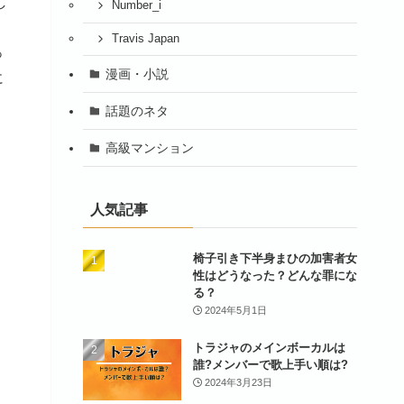
し
Number_i
Travis Japan
っ
漫画・小説
に
話題のネタ
高級マンション
人気記事
椅子引き下半身まひの加害者女
性はどうなった？どんな罪にな
る？
2024年5月1日
トラジャのメインボーカルは
誰?メンバーで歌上手い順は?
2024年3月23日