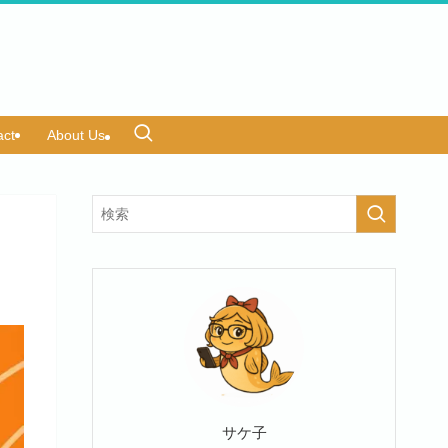
act
About Us
サケ子