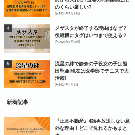
のくらい厳しい?
2024年2月13日
メザスタが終了する理由はなぜ？
後継機にタグはいつまで使える？
2024年4月26日
流星の絆で静奈の子役女の子は熊
田聖亜!現在は医学部でテニスで大
活躍!
2024年4月1日
新着記事
『正直不動産』4話再放送しない意
外な理由！どこで見れるかもまと